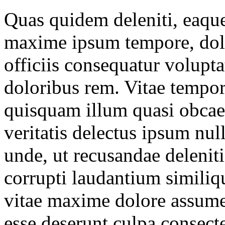
Quas quidem deleniti, eaque
maxime ipsum tempore, dol
officiis consequatur volupt
doloribus rem. Vitae tempor
quisquam illum quasi obcae
veritatis delectus ipsum null
unde, ut recusandae deleniti 
corrupti laudantium similiq
vitae maxime dolore assum
esse deserunt culpa consect